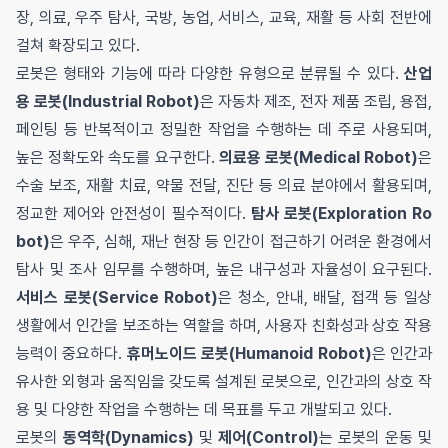
장, 의료, 우주 탐사, 국방, 농업, 서비스, 교육, 재활 등 사회 전반에
걸쳐 확장되고 있다.
로봇은 형태와 기능에 따라 다양한 유형으로 분류될 수 있다.
산업
용 로봇(Industrial Robot)
은 자동차 제조, 전자 제품 조립, 용접,
페인팅 등 반복적이고 정밀한 작업을 수행하는 데 주로 사용되며,
높은 정확도와 속도를 요구한다.
의료용 로봇(Medical Robot)
은
수술 보조, 재활 치료, 약물 전달, 진단 등 의료 분야에서 활용되며,
정교한 제어와 안전성이 필수적이다.
탐사 로봇(Exploration Ro
bot)
은 우주, 심해, 재난 현장 등 인간이 접근하기 어려운 환경에서
탐사 및 조사 임무를 수행하며, 높은 내구성과 자율성이 요구된다.
서비스 로봇(Service Robot)
은 청소, 안내, 배달, 접객 등 일상
생활에서 인간을 보조하는 역할을 하며, 사용자 친화성과 상호 작용
능력이 중요하다.
휴머노이드 로봇(Humanoid Robot)
은 인간과
유사한 외형과 움직임을 갖도록 설계된 로봇으로, 인간과의 상호 작
용 및 다양한 작업을 수행하는 데 목표를 두고 개발되고 있다.
로봇의
동역학(Dynamics)
및
제어(Control)
는 로봇의 운동 및