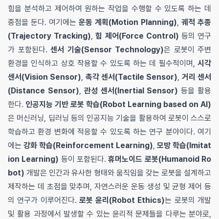
힘을 분석하고 제어하여 원하는 작업을 수행할 수 있도록 하는 데
중점을 둔다. 여기에는
운동 계획(Motion Planning)
,
궤적 추종
(Trajectory Tracking)
,
힘 제어(Force Control)
등의 연구
가 포함된다.
센서 기술(Sensor Technology)
은 로봇이 주변
환경을 인식하고 상호 작용할 수 있도록 하는 데 필수적이며,
시각
센서(Vision Sensor)
,
촉각 센서(Tactile Sensor)
,
거리 센서
(Distance Sensor)
,
관성 센서(Inertial Sensor)
등을 활용
한다.
인공지능 기반 로봇 학습(Robot Learning based on AI)
은 머신러닝, 딥러닝 등의 인공지능 기술을 활용하여 로봇이 스스로
학습하고 환경 변화에 적응할 수 있도록 하는 연구 분야이다. 여기
에는
강화 학습(Reinforcement Learning)
,
모방 학습(Imitat
ion Learning)
등이 포함된다.
휴머노이드 로봇(Humanoid Ro
bot)
개발은 인간과 유사한 형태와 움직임을 갖는 로봇을 설계하고
제작하는 데 초점을 맞추며, 자연스러운 운동 생성 및 균형 제어 등
의 연구가 이루어진다.
로봇 윤리(Robot Ethics)
는 로봇의 개발
및 활용 과정에서 발생할 수 있는 윤리적 문제들을 다루는 분야로,