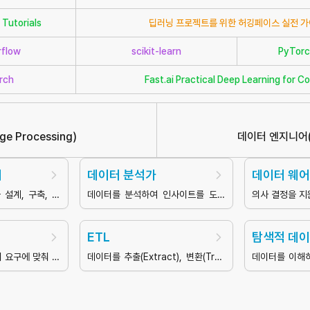
Tutorials
딥러닝 프로젝트를 위한 허깅페이스 실전 
rflow
scikit-learn
PyTorc
rch
Fast.ai Practical Deep Learning for C
ge Processing
)
데이터 엔지니어
어
데이터 분석가
데이터 웨
설계, 구축, 관
데이터를 분석하여 인사이트를 도출
의사 결정을 지
하는 전문가
적인 데이터 소
통합된 데이터
ETL
탐색적 데이
 요구에 맞춰 데
데이터를 추출(Extract), 변환(Tran
데이터를 이해
터 추출된 데이
sform), 적재(Load)하는 데이터 통
및 시각화 과정
합 프로세스