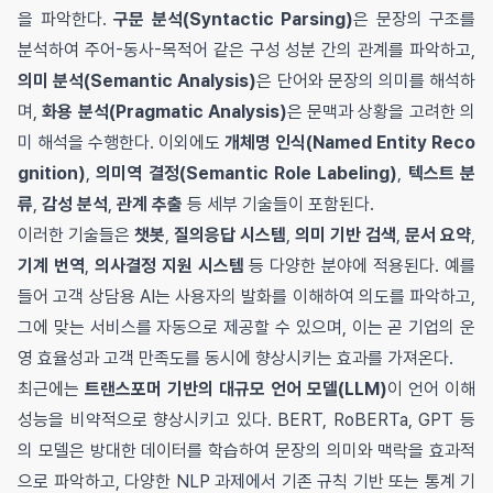
을 파악한다.
구문 분석(Syntactic Parsing)
은 문장의 구조를
분석하여 주어-동사-목적어 같은 구성 성분 간의 관계를 파악하고,
의미 분석(Semantic Analysis)
은 단어와 문장의 의미를 해석하
며,
화용 분석(Pragmatic Analysis)
은 문맥과 상황을 고려한 의
미 해석을 수행한다. 이외에도
개체명 인식(Named Entity Reco
gnition)
,
의미역 결정(Semantic Role Labeling)
,
텍스트 분
류
,
감성 분석
,
관계 추출
등 세부 기술들이 포함된다.
이러한 기술들은
챗봇
,
질의응답 시스템
,
의미 기반 검색
,
문서 요약
,
기계 번역
,
의사결정 지원 시스템
등 다양한 분야에 적용된다. 예를
들어 고객 상담용 AI는 사용자의 발화를 이해하여 의도를 파악하고,
그에 맞는 서비스를 자동으로 제공할 수 있으며, 이는 곧 기업의 운
영 효율성과 고객 만족도를 동시에 향상시키는 효과를 가져온다.
최근에는
트랜스포머 기반의 대규모 언어 모델(LLM)
이 언어 이해
성능을 비약적으로 향상시키고 있다. BERT, RoBERTa, GPT 등
의 모델은 방대한 데이터를 학습하여 문장의 의미와 맥락을 효과적
으로 파악하고, 다양한 NLP 과제에서 기존 규칙 기반 또는 통계 기