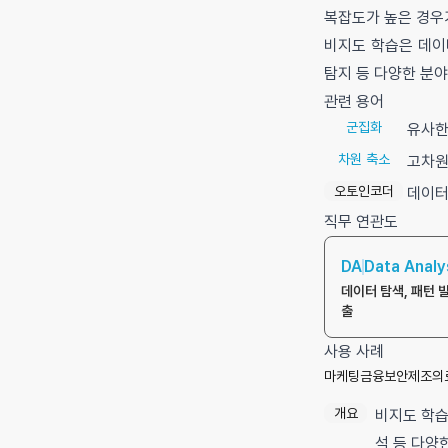
복잡도가 높은 경우
비지도 학습은 데이
탐지 등 다양한 분
관련 용어
군집화
유사한
차원 축소
고차원
오토인코더
데이터
직무 연관도
DA
Data Analy
데이터 탐색, 패턴 
출
사용 사례
마케팅
금융
보안
제조
의
개요
비지도 학습
석 등 다양