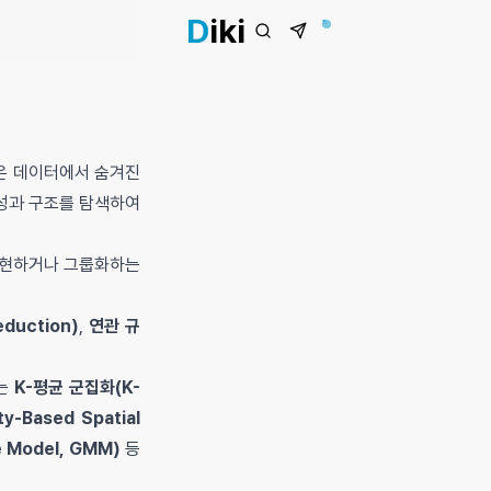
D
iki
않은 데이터에서 숨겨진
특성과 구조를 탐색하여
표현하거나 그룹화하는
eduction)
,
연관 규
로는
K-평균 군집화(K-
y-Based Spatial
 Model, GMM)
등