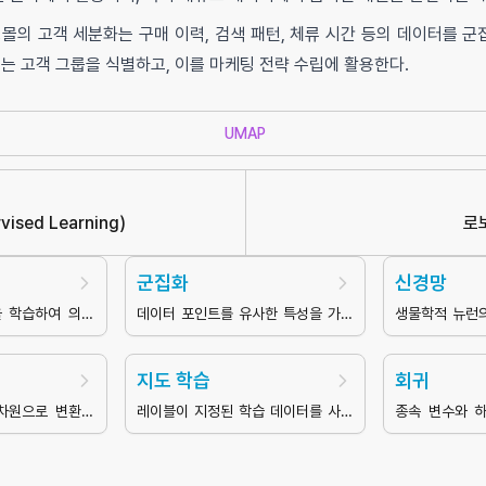
몰의 고객 세분화는 구매 이력, 검색 패턴, 체류 시간 등의 데이터를 
는 고객 그룹을 식별하고, 이를 마케팅 전략 수립에 활용한다.
UMAP
vised Learning
)
로
군집화
신경망
 학습하여 의사
데이터 포인트를 유사한 특성을 가진
생물학적 뉴런
행하는 인공지능
그룹으로 나누는 비지도 학습 기법
기계학습 모델
지도 학습
회귀
차원으로 변환하
레이블이 지정된 학습 데이터를 사용
종속 변수와 
 단순화하는 기법
하여 입력값과 출력값의 관계를 학습
간의 관계를 모
하는 머신러닝 방법