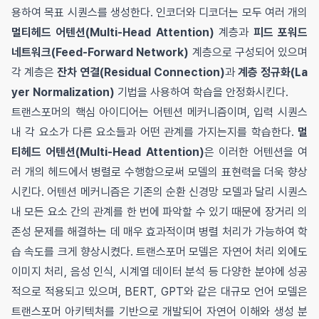
용하여 목표 시퀀스를 생성한다. 인코더와 디코더는 모두 여러 개의
멀티헤드 어텐션(Multi-Head Attention)
계층과
피드 포워드
네트워크(Feed-Forward Network)
계층으로 구성되어 있으며
각 계층은
잔차 연결(Residual Connection)
과
계층 정규화(La
yer Normalization)
기법을 사용하여 학습을 안정화시킨다.
트랜스포머의 핵심 아이디어는 어텐션 메커니즘이며, 입력 시퀀스
내 각 요소가 다른 요소들과 어떤 관계를 가지는지를 학습한다.
멀
티헤드 어텐션(Multi-Head Attention)
은 이러한 어텐션을 여
러 개의 헤드에서 병렬로 수행함으로써 모델의 표현력을 더욱 향상
시킨다. 어텐션 메커니즘은 기존의 순환 신경망 모델과 달리 시퀀스
내 모든 요소 간의 관계를 한 번에 파악할 수 있기 때문에 장거리 의
존성 문제를 해결하는 데 매우 효과적이며 병렬 처리가 가능하여 학
습 속도를 크게 향상시켰다. 트랜스포머 모델은 자연어 처리 외에도
이미지 처리, 음성 인식, 시계열 데이터 분석 등 다양한 분야에 성공
적으로 적용되고 있으며, BERT, GPT와 같은 대규모 언어 모델은
트랜스포머 아키텍처를 기반으로 개발되어 자연어 이해와 생성 분