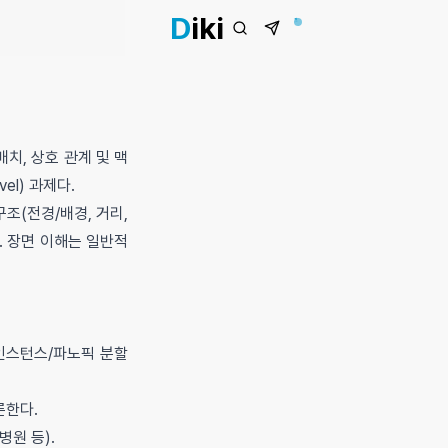
D
iki
배치, 상호 관계 및 맥
el) 과제다.
구조(전경/배경, 거리,
. 장면 이해는 일반적
/인스턴스/파노픽 분할
추론한다.
병원 등).