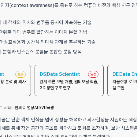
상황 인지(context awareness)를 목표로 하는 컴퓨터 비전의 핵심 연구 
 내 객체의 위치와 범주를 동시에 예측하는 기술
단위로 의미 범주를 할당하는 이미지 분할 기법
간 상호작용과 공간적·의미적 관계를 추론하는 기술
 분할과 인스턴스 분할을 통합한 분할 방식
st
DS
Data Scientist
DE
Data En
보통
밀접
황 분석 및 의사
관계 추론 모델 개발, 멀티모달 학습,
자율주행·로보
3D 장면 구조 연구
템 구현
트 시티
보안
의료 영상
AR/VR
국방
기술은 단순 객체 인식을 넘어 상황을 해석하고 의사결정을 지원하는 핵심
이해를 통해 작업 공간의 구조를 파악하고 물체를 조작하며, 보안 시스템
영상 시스템은 병변의 위치와 주변 조직과의 관계를 분석한다.