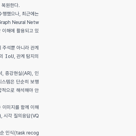
를 복원한다.
 수행했으나, 최근에는
h Neural Netw
맥락 이해에 활용되고 있
객체 주석뿐 아니라 관계
할의
IoU
, 관계 탐지의
 증강현실(AR), 인
 시스템은 단순히 보행
종합적으로 해석해야 안
 이미지를 함께 이해
), 시각 질의응답(VQ
식(task recog