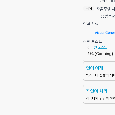
사례
자율주행 차
를 종합적으
참고 자료
Visual Geno
추천 포스트
이전 포스트
캐싱
(
Caching
)
언어 이해
텍스트나 음성의 의
퓨터가 이해할 수 있
처리의 핵심 기술
자연어 처리
컴퓨터가 인간의 언
리하며 생성할 수 있
능의 한 분야