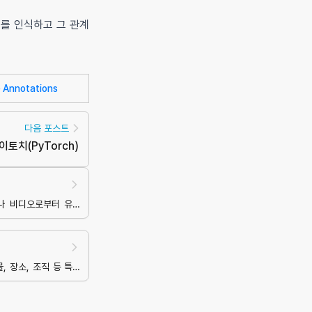
태를 인식하고 그 관계
 Annotations
다음 포스트
이토치
(
PyTorch
)
전
나 비디오로부터 유용
출하고 이해하는 인공지
식
, 장소, 조직 등 특정
고 분류하는 기술