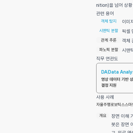
nition)을 넘어 
관련 용어
객체 탐지
이미지
시맨틱 분할
픽셀 
관계 추론
객체 
파노픽 분할
시맨틱
직무 연관도
DA
Data Analy
영상 데이터 기반 상
결정 지원
사용 사례
자율주행
로보틱스
스마
개요
장면 이해 
봇은 장면 
고, 의료 