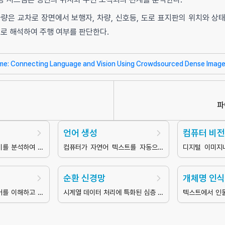
량은 교차로 장면에서 보행자, 차량, 신호등, 도로 표지판의 위치와 상
로 해석하여 주행 여부를 판단한다.
me: Connecting Language and Vision Using Crowdsourced Dense Image
파
언어 생성
컴퓨터 비
미를 분석하여 컴
컴퓨터가 자연어 텍스트를 자동으로
디지털 이미지
도록 하는 자연어
생성하는 기술
한 정보를 추
능의 한 분야
순환 신경망
개체명 인
어를 이해하고 처
시계열 데이터 처리에 특화된 심층 신
텍스트에서 인물
도록 하는 인공지
경망
개체를 식별하