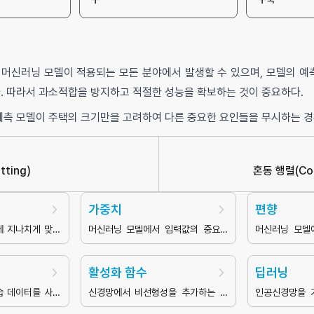
머신러닝 모델이 적용되는 모든 분야에서 발생할 수 있으며, 모델의 예
. 따라서 과소적합을 방지하고 적절한 성능을 확보하는 것이 중요하다.
예측 모델이 주택의 크기만을 고려하여 다른 중요한 요인들을 무시하는 
tting
)
혼동 행렬
(
Co
가중치
편향
에 지나치게 맞춰
머신러닝 모델에서 입력값의 중요도
머신러닝 모델
대한 예측 성능이
를 나타내는 매개변수
는 매개변수
활성화 함수
딥러닝
습 데이터를 사용
신경망에서 비선형성을 추가하는 함
인공신경망을 
값의 관계를 학습
수
의 하위 분야