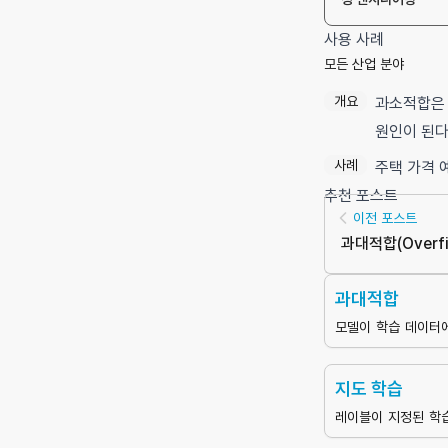
사용 사례
모든 산업 분야
개요
과소적합은 
원인이 된다
사례
주택 가격 
추천 포스트
이전 포스트
과대적합
(
Overfi
과대적합
모델이 학습 데이터
져 새로운 데이터에 
떨어지는 현상
지도 학습
레이블이 지정된 학
하여 입력값과 출력